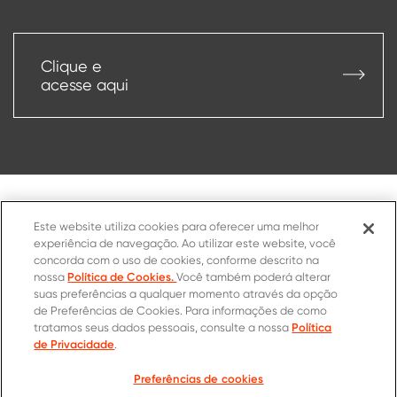
Clique e
acesse aqui
Este website utiliza cookies para oferecer uma melhor
experiência de navegação. Ao utilizar este website, você
concorda com o uso de cookies, conforme descrito na
Política de Cookies.
nossa
Você também poderá alterar
suas preferências a qualquer momento através da opção
de Preferências de Cookies. Para informações de como
Voltar ao topo
Política
tratamos seus dados pessoais, consulte a nossa
de Privacidade
.
Preferências de cookies