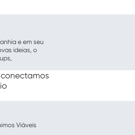
panhia e em seu
vas ideias, o
ups,
so conectamos
io
imos Viáveis