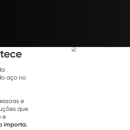
tece
da
 do aço no
pessoas e
luções que
e e
o importa.